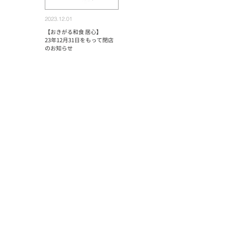
2023.12.01
【おきがる和食 居心】
23年12月31日をもって閉店
のお知らせ
詳しく見る
2021.2.1
【育児休暇】株式会社
SERENDIPITY 一般事業主行
動計画書（育児休業取得促進
計画）
詳しく見る